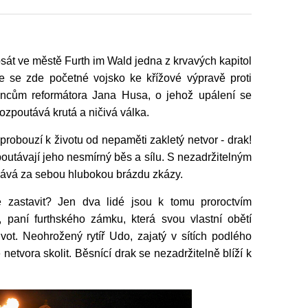
sát ve městě Furth im Wald jedna z krvavých kapitol
e se zde početné vojsko ke křížové výpravě proti
cům reformátora Jana Husa, o jehož upálení se
 rozpoutává krutá a ničivá válka.
robouzí k životu od nepaměti zakletý netvor - drak!
poutávají jeho nesmírný běs a sílu. S nezadržitelným
chává za sebou hlubokou brázdu zkázy.
ě zastavit? Jen dva lidé jsou k tomu proroctvím
, paní furthského zámku, která svou vlastní obětí
ivot. Neohrožený rytíř Udo, zajatý v sítích podlého
 netvora skolit. Běsnící drak se nezadržitelně blíží k