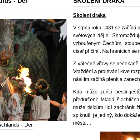
nds - Der
SKOLENÍ DRAKA
Skolení draka
V srpnu roku 1431 se začíná p
světových dějin: Shromažďuj
vzbouřeným Čechům, stoupen
císař přičinil. Na hranicích se
Z válečné vřavy se nečekaně p
Vraždění a prolévání krve roz
násilím začíná plenit a zane
Kdo může zuřící bestii ješt
předurčeni: Mladá šlechtična
může tisícům lidí zachránit ž
spiknutí, je jediný, kdo dokáže
městu…
schlands - Der