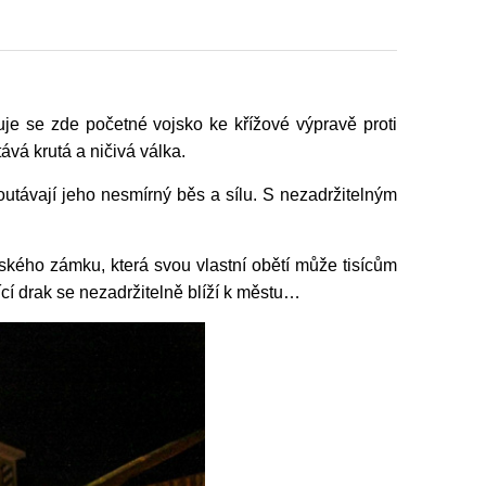
je se zde početné vojsko ke křížové výpravě proti
vá krutá a ničivá válka.
outávají jeho nesmírný běs a sílu. S nezadržitelným
thského zámku, která svou vlastní obětí může tisícům
nící drak se nezadržitelně blíží k městu…