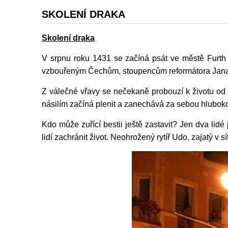
SKOLENÍ DRAKA
Skolení draka
V srpnu roku 1431 se začíná psát ve městě Furth 
vzbouřeným Čechům, stoupencům reformátora Jana Hus
Z válečné vřavy se nečekaně probouzí k životu od n
násilím začíná plenit a zanechává za sebou hlubok
Kdo může zuřící bestii ještě zastavit? Jen dva lidé
lidí zachránit život. Neohrožený rytíř Udo, zajatý v 