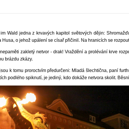
im Wald jedna z krvavých kapitol světových dějin: Shromažďu
a, o jehož upálení se císař přičinil. Na hranicích se rozpoutá
epaměti zakletý netvor - drak! Vraždění a prolévání krve rozp
ou brázdu zkázy.
 jsou k tomu proroctvím předurčeni: Mladá šlechtična, paní fur
sítích podlého spiknutí, je jediný, kdo dokáže netvora skolit. Běs